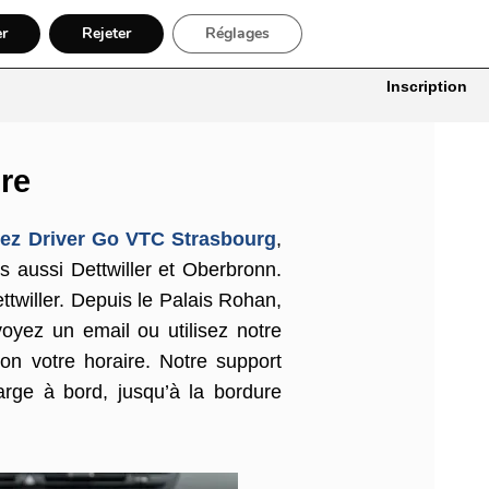
er
Rejeter
Réglages
itures
Bâtiment, Artisans & Électriciens
Déménageur
Divers
Inscription
ure
ez Driver Go VTC Strasbourg
,
s aussi Dettwiller et Oberbronn.
twiller. Depuis le Palais Rohan,
oyez un email ou utilisez notre
on votre horaire. Notre support
arge à bord, jusqu’à la bordure