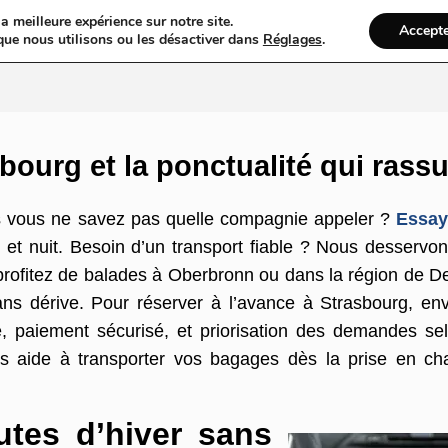
a meilleure expérience sur notre site.
Accept
ires & Blogs
Web
Taxi
VTC
Ambulance
Locations De Vo
que nous utilisons ou les désactiver dans
Réglages
.
bourg et la ponctualité qui rass
 vous ne savez pas quelle compagnie appeler ?
Essay
 et nuit. Besoin d’un transport fiable ? Nous desservon
rofitez de balades à Oberbronn ou dans la région de Det
ns dérive. Pour réserver à l’avance à Strasbourg, env
 paiement sécurisé, et priorisation des demandes sel
us aide à transporter vos bagages dès la prise en ch
utes d’hiver sans