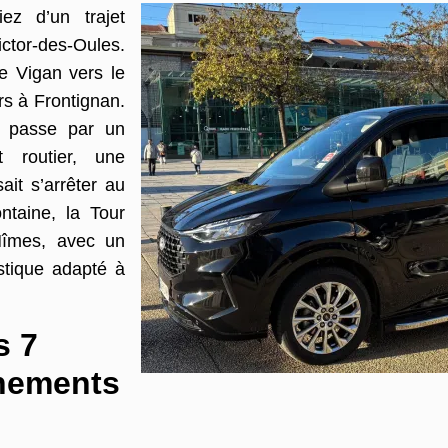
iez d’un trajet
ctor-des-Oules.
e Vigan vers le
rs à Frontignan.
d passe par un
 routier, une
ait s’arrêter au
ntaine, la Tour
Nîmes, avec un
stique adapté à
s 7
énements