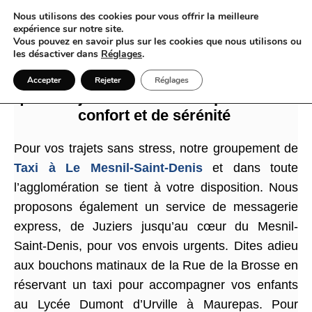
Nous utilisons des cookies pour vous offrir la meilleure
expérience sur notre site.
Vous pouvez en savoir plus sur les cookies que nous utilisons ou
les désactiver dans
Réglages
.
Taxi Le Mesnil-Saint-Denis bien plus
Accepter
Rejeter
Réglages
qu’un trajet une véritable expérience de
confort et de sérénité
Pour vos trajets sans stress, notre groupement de
Taxi à Le Mesnil-Saint-Denis
et dans toute
l’agglomération se tient à votre disposition. Nous
proposons également un service de messagerie
express, de Juziers jusqu’au cœur du Mesnil-
Saint-Denis, pour vos envois urgents. Dites adieu
aux bouchons matinaux de la Rue de la Brosse en
réservant un taxi pour accompagner vos enfants
au Lycée Dumont d’Urville à Maurepas. Pour