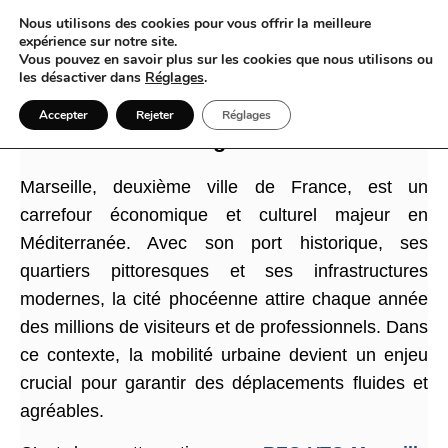
Nous utilisons des cookies pour vous offrir la meilleure
expérience sur notre site.
Vous pouvez en savoir plus sur les cookies que nous utilisons ou
les désactiver dans
Réglages
.
REC VTC Marseille : une solution de
Accepter
Rejeter
Réglages
mobilité haut de gamme à Marseille
Marseille, deuxième ville de France, est un
carrefour économique et culturel majeur en
Méditerranée. Avec son port historique, ses
quartiers pittoresques et ses infrastructures
modernes, la cité phocéenne attire chaque année
des millions de visiteurs et de professionnels. Dans
ce contexte, la mobilité urbaine devient un enjeu
crucial pour garantir des déplacements fluides et
agréables.