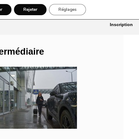
er
Rejeter
Réglages
itures
Bâtiment, Artisans & Électriciens
Déménageur
Divers
Inscription
termédiaire