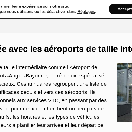
a meilleure expérience sur notre site.
Accept
ires & Blogs
Web
Taxi
VTC
Ambulance
Locations De Vo
que nous utilisons ou les désactiver dans
Réglages
.
e avec les aéroports de taille in
e taille intermédiaire comme l’Aéroport de
itz-Anglet-Bayonne, un répertoire spécialisé
précieux. Ces annuaires regroupent une liste de
 efficaces depuis et vers ces aéroports. Ils
itionnels aux services VTC, en passant par des
sine pour ceux qui cherchent un peu plus de
rifs, les horaires et les types de véhicules
urs à planifier leur arrivée et leur départ de